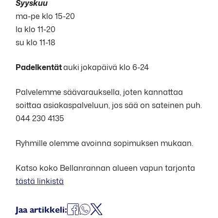
Syyskuu
ma-pe klo 15-20
la klo 11-20
su klo 11-18
Padelkentät
auki
jokapäivä klo 6-24
Palvelemme säävarauksella, joten kannattaa
soittaa asiakaspalveluun, jos sää on sateinen puh.
044 230 4135
Ryhmille olemme avoinna sopimuksen mukaan.
Katso koko Bellanrannan alueen vapun tarjonta
tästä linkistä
Jaa
Jaa
Jaa
Jaa artikkeli: