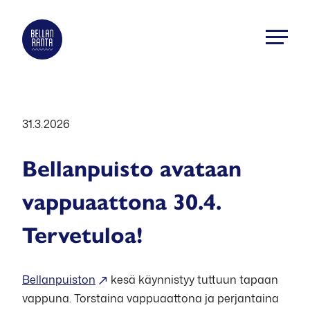
Siirry
suoraan
Bellanranta
sisältöön
Aktiviteetti
ja
elämyskeskus
Kallaveden
31.3.2026
rannalla
Bellanpuisto avataan
vappuaattona 30.4.
Tervetuloa!
Bellanpuiston
kesä käynnistyy tuttuun tapaan
vappuna. Torstaina vappuaattona ja perjantaina