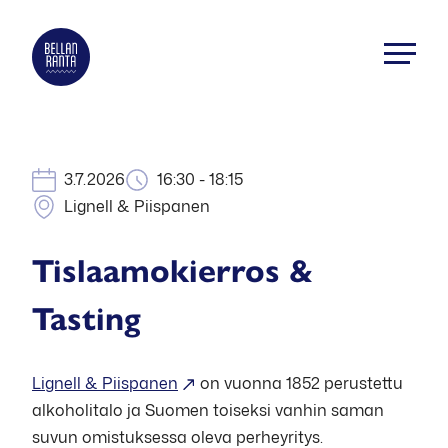
Siirry
suoraan
Bellanranta
sisältöön
Aktiviteetti
ja
elämyskeskus
Kallaveden
3.7.2026
16:30 - 18:15
rannalla
Lignell & Piispanen
Tislaamokierros &
Tasting
Lignell & Piispanen
on vuonna 1852 perustettu
alkoholitalo ja Suomen toiseksi vanhin saman
suvun omistuksessa oleva perheyritys.