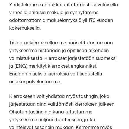
Yhdistelemme ennakkoluulottomasti, savolaisella
virneellä erilaisia makuja ja synnytämme
odottamattomia makuelämyksiä yli 170 vuoden
kokemuksella.
Tislaamokierroksellamme pääset tutustumaan
yrityksemme historiaan ja opit lisää alkoholin
valmistuksesta. Kierrokset järjestetään suomeksi,
ja (ENG) merkityt kierrokset englanniksi.
Englanninkielisiä kierroksia voit tiedustella
asiakaspalvelustamme.
Kierrokseen voit yhdistää myös tastingin, joka
järjestetään aina välittömästi kierroksen jälkeen.
Ohjatun tastingin aikana tutustumme
yrityksemme neljään tuotteeseen, jotka
vaihtelevat sesongin mukaan. Kerromme myös