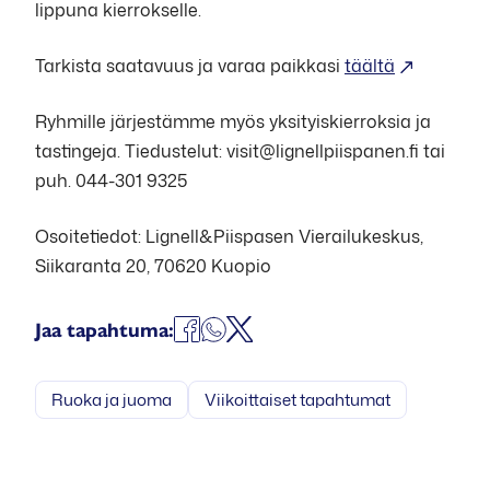
lippuna kierrokselle.
Tarkista saatavuus ja varaa paikkasi
täältä
Ryhmille järjestämme myös yksityiskierroksia ja
tastingeja. Tiedustelut: visit@lignellpiispanen.fi tai
puh. 044-301 9325
Osoitetiedot: Lignell&Piispasen Vierailukeskus,
Siikaranta 20, 70620 Kuopio
Jaa
Jaa
Jaa
Jaa tapahtuma:
Facebookissa
WhatsAppissa
X:ssä
Ruoka ja juoma
Viikoittaiset tapahtumat