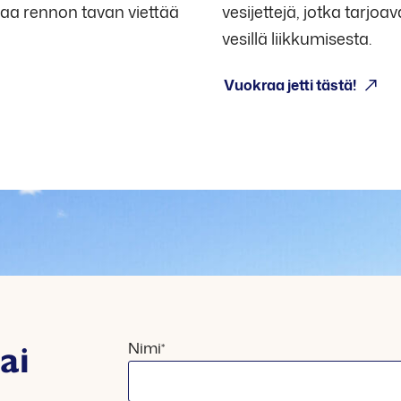
arjoaa rennon tavan viettää
vesijettejä, jotka tarjo
vesillä liikkumisesta.
Vuokraa jetti tästä!
"
"
Nimi
ai
*
*
näyttää
pakolliset