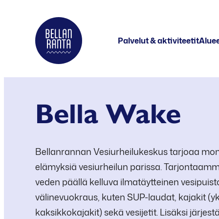
Siirry
suoraan
Bellanranta
Palvelut & aktiviteetit
Aluee
sisältöön
Aktiviteetti
ja
elämyskeskus
Bella Wake
Kallaveden
rannalla
Bellanrannan Vesiurheilukeskus tarjoaa mon
elämyksiä vesiurheilun parissa. Tarjontaam
veden päällä kelluva ilmatäytteinen vesipuist
välinevuokraus, kuten SUP-laudat, kajakit (yk
kaksikkokajakit) sekä vesijetit. Lisäksi järje