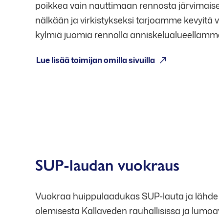
poikkea vain nauttimaan rennosta järvimai
nälkään ja virkistykseksi tarjoamme kevyitä v
kylmiä juomia rennolla anniskelualueellamm
Lue lisää toimijan omilla sivuilla
Avoinna: ma-pe klo 16-19, la 12-18, su klo 12-17
SUP-laudan vuokraus
Vuokraa huippulaadukas SUP-lauta ja lähde 
olemisesta Kallaveden rauhallisissa ja lumo