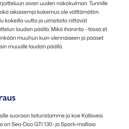
rjoitteluun aivan uuden näkökulman. Tunnille
, eikä aikaisempi kokemus ole välttämätön.
lu kokeilla uutta ja uimataito riittävät
telun laudan päällä. Mikä ihaninta - tässä et
inkään muuhun kuin olennaiseen ja pääset
sin muualle laudan päällä.
19, la 12-18, su klo 12-17
raus
ille suoraan laituristamme ja koe Kallavesi
na on Sea-Doo GTI 130- ja Spark-mallisia