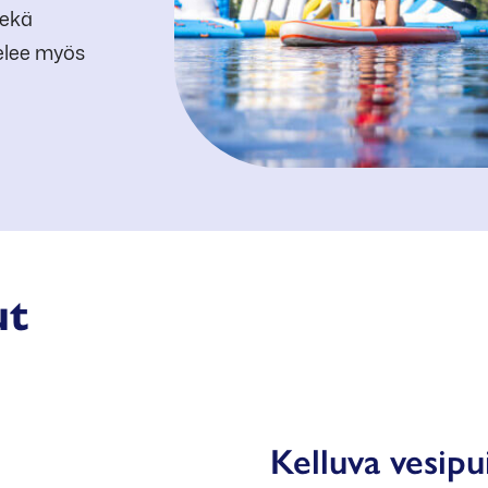
sekä
lvelee myös
ut
Avoinna: ma-pe klo 16-
Kelluva vesipu