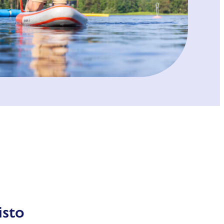
19, la 12-18, su klo 12-17
isto