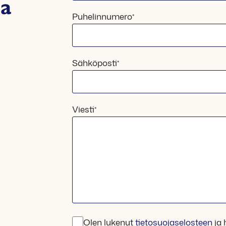
ta
kentät
Puhelinnumero
*
Sähköposti
*
Viesti
*
Olen lukenut
tietosuojaselosteen
ja 