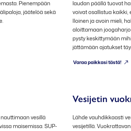
semasta. Pienempään
laudan päällä tuovat ha
älipaloja, jäätelöä sekä
voivat osallistua kaikki
e.
Iloinen ja avoin mieli, ha
aloittamaan joogaharjoit
pysty keskittymään mih
jättämään ajatukset täy
Varaa paikkasi tästä!
Avoinna: ma-pe klo 16-
Vesijetin vuok
nauttimaan vesillä
Lähde vauhdikkaasti ves
avissa maisemissa. SUP-
vesijetillä. Vuokrattava