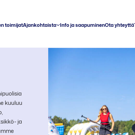
n toimijat
Ajankohtaista
Info ja saapuminen
Ota yhteyttä
ipuolisia
me kuuluu
o,
sikkö- ja
stämme