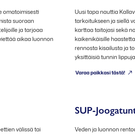
de omatoimisesti
Uusi tapa nauttia Kalla
mista suoraan
tarkoitukseen ja siellä v
ijoille ja tarjoaa
karttaa taitojasi sekä n
 viettää aikaa luonnon
kaikenikäisille haastett
rennosta kisailusta ja to
yksittäisiä tunnin lippuj
Varaa paikkasi tästä!
Avoinna: 30.6.-4.8. tii
SUP-Joogatunt
ttien välissä tai
Veden ja luonnon rentou