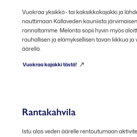
Vuokraa yksikkö- tai kaksikkokajakki ja läh
nauttimaan Kallaveden kauniista järvimaise
rannaltamme. Melonta sopii hyvin myös aloittel
rauhallisen ja elämyksellisen tavan liikkua ja
äärellä.
Vuokraa kajakki tästä!
Avoinna: ma-pe klo 16-19, la 12-18, su klo 12-17
Rantakahvila
Istu alas veden äärelle rentoutumaan aktivitee