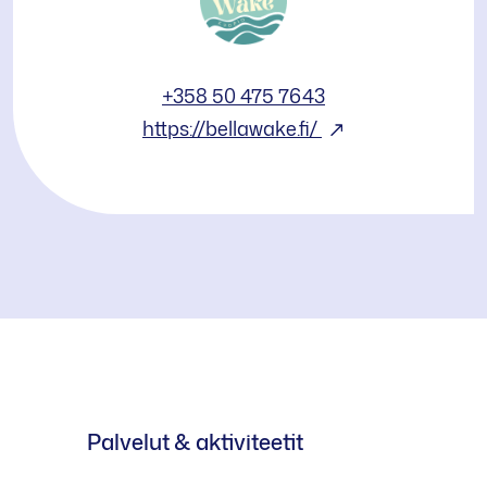
+358 50 475 7643
Bella
https://bellawake.fi/
Wake
Palvelut & aktiviteetit