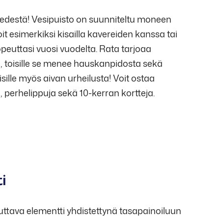
vedestä! Vesipuisto on suunniteltu moneen
oit esimerkiksi kisailla kavereiden kanssa tai
opeuttasi vuosi vuodelta. Rata tarjoaa
a, toisille se menee hauskanpidosta sekä
isille myös aivan urheilusta! Voit ostaa
a, perhelippuja sekä 10-kerran kortteja.
staisin klo 18.30
i
ttava elementti yhdistettynä tasapainoiluun