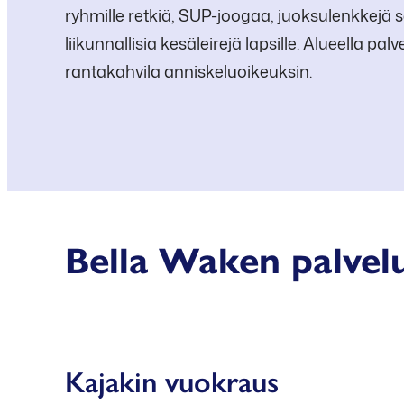
ryhmille retkiä, SUP-joogaa, juoksulenkkejä 
liikunnallisia kesäleirejä lapsille. Alueella pa
rantakahvila anniskeluoikeuksin.
Bella Waken palvel
Avoinna: ma-pe klo 16-19, la 12-18, su klo 12-17
Kajakin vuokraus