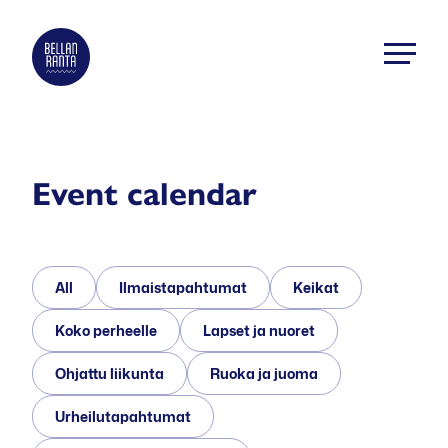
Skip
to
Bellanranta
content
Aktiviteetti
ja
elämyskeskus
Kallaveden
Event calendar
rannalla
All
Ilmaistapahtumat
Keikat
Koko perheelle
Lapset ja nuoret
Ohjattu liikunta
Ruoka ja juoma
Urheilutapahtumat